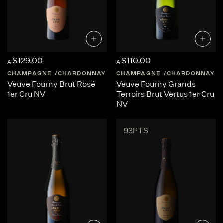
$129.00
$110.00
A
A
CHAMPAGNE
CHARDONNAY
FRANCE
CHAMPAGNE
CHAMPAGNE
CHARDONNAY
Veuve Fourny Brut Rosé
Veuve Fourny Grands
1er Cru NV
Terroirs Brut Vertus 1er Cru
NV
93PTS