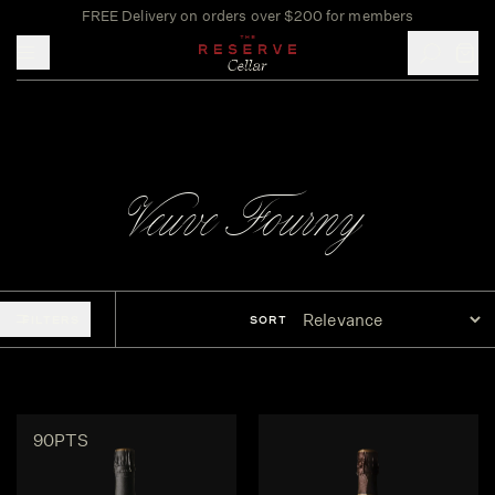
FREE Delivery on orders over $200 for members
Toggle mobile menu
Veuve Fourny
FILTERS
SORT
90PTS